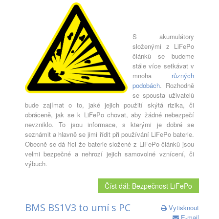
S akumulátory
složenými z LiFePo
článků se budeme
stále více setkávat v
mnoha
různých
podobách
. Rozhodně
se spousta uživatelů
bude zajímat o to, jaké jejich použití skýtá rizika, či
obráceně, jak se k LiFePo chovat, aby žádné nebezpečí
nevzniklo. To jsou informace, s kterými je dobré se
seznámit a hlavně se jimi řídit při používání LiFePo baterie.
Obecně se dá říci že baterie složené z LiFePo článků jsou
velmi bezpečné a nehrozí jejich samovolné vznícení, či
výbuch.
Číst dál: Bezpečnost LiFePo
BMS BS1V3 to umí s PC
Vytisknout
E-mail