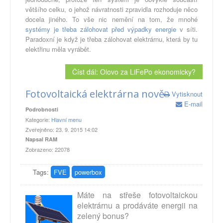
většího celku, o jehož návratnosti zpravidla rozhoduje něco
docela jiného. To vše nic nemění na tom, že mnohé
systémy je třeba zálohovat před výpadky energie
v síti.
Paradoxní je když je třeba zálohovat elektrárnu, která by tu
elektřinu měla vyrábět.
Číst dál: Olovo za LiFePo ekonomicky?
Fotovoltaická elektrárna nově
Vytisknout
E-mail
Podrobnosti
Kategorie:
Hlavní menu
Zveřejněno: 23. 9. 2015 14:02
Napsal RAM
Zobrazeno: 22078
Tags:
FVE
powerbox
Máte na střeše fotovoltaickou
elektrárnu a prodáváte energii na
zelený bonus?