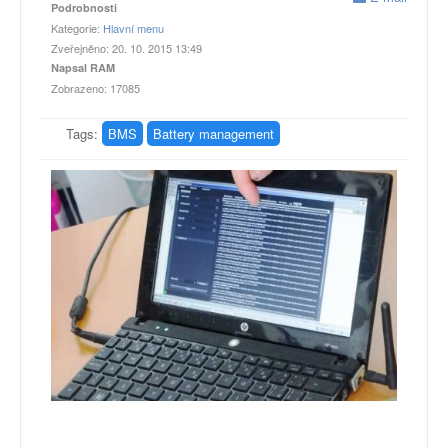
Podrobnosti
Kategorie:
Hlavní menu
Zveřejněno: 20. 10. 2015 13:49
Napsal RAM
Zobrazeno: 17085
Tags:
BMS
Battery management