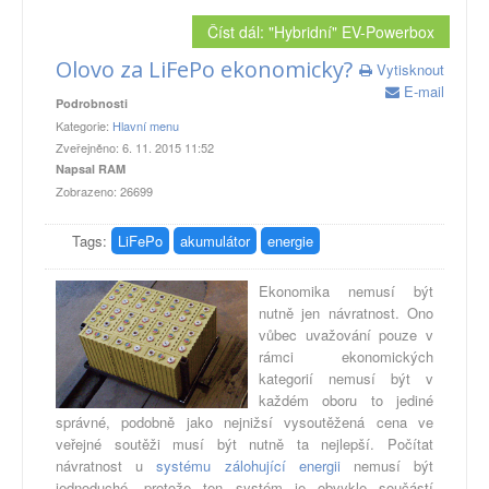
Číst dál: "Hybridní" EV-Powerbox
Olovo za LiFePo ekonomicky?
Vytisknout
E-mail
Podrobnosti
Kategorie:
Hlavní menu
Zveřejněno: 6. 11. 2015 11:52
Napsal RAM
Zobrazeno: 26699
Tags:
LiFePo
akumulátor
energie
Ekonomika nemusí být
nutně jen návratnost. Ono
vůbec uvažování pouze v
rámci ekonomických
kategorií nemusí být v
každém oboru to jediné
správné, podobně jako nejnižsí vysoutěžená cena ve
veřejné soutěži musí být nutně ta nejlepší. Počítat
návratnost u
systému zálohující energii
nemusí být
jednoduché, protože ten systém je obvykle součástí