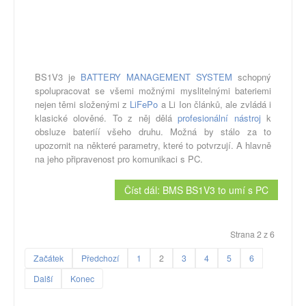
BS1V3 je
BATTERY MANAGEMENT SYSTEM
schopný
spolupracovat se všemi možnými myslitelnými bateriemi
nejen těmi složenými z
LiFePo
a Li Ion článků, ale zvládá i
klasické olověné. To z něj dělá
profesionální nástroj
k
obsluze bateriíí všeho druhu. Možná by stálo za to
upozornit na některé parametry, které to potvrzují. A hlavně
na jeho připravenost pro komunikaci s PC.
Číst dál: BMS BS1V3 to umí s PC
Strana 2 z 6
Začátek
Předchozí
1
2
3
4
5
6
Další
Konec