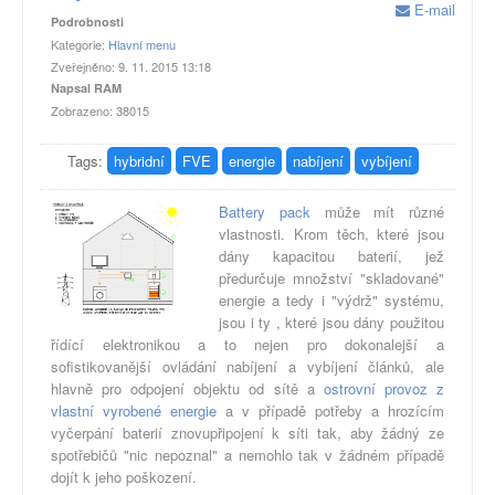
E-mail
Podrobnosti
Kategorie:
Hlavní menu
Zveřejněno: 9. 11. 2015 13:18
Napsal RAM
Zobrazeno: 38015
Tags:
hybridní
FVE
energie
nabíjení
vybíjení
Battery pack
může mít různé
vlastnosti. Krom těch, které jsou
dány kapacitou baterií, jež
předurčuje množství "skladované"
energie a tedy i "výdrž" systému,
jsou i ty , které jsou dány použitou
řídící elektronikou a to nejen pro dokonalejší a
sofistikovanější ovládání nabíjení a vybíjení článků, ale
hlavně pro odpojení objektu od sítě a
ostrovní provoz z
vlastní vyrobené energie
a v případě potřeby a hrozícím
vyčerpání baterií znovupřipojení k síti tak, aby žádný ze
spotřebičů "nic nepoznal" a nemohlo tak v žádném případě
dojít k jeho poškození.