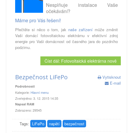
Nesplňuje instalace Vaše
očekávání?
Máme pro Vás řešení!
Přečtěte si něco o tom, jak
naše zařízení
může změnit
Vaši domácí fotovoltaickou elektrárnu v efektivní zdroj
energie pro Vaši domácnost od časného jara do pozdního
podzimu.
Číst dál: Fotovoltaická elektrárna nově
Bezpečnost LiFePo
Vytisknout
E-mail
Podrobnosti
Kategorie:
Hlavní menu
Zveřejněno: 3. 12. 2015 14:35
Napsal RAM
Zobrazeno: 29545
Tags:
LiFePo
napětí
bezpečnost