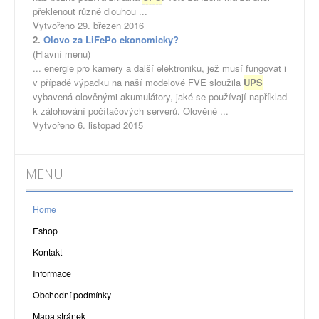
překlenout různě dlouhou ...
Vytvořeno 29. březen 2016
2.
Olovo za LiFePo ekonomicky?
(Hlavní menu)
... energie pro kamery a další elektroniku, jež musí fungovat i
v případě výpadku na naší modelové FVE sloužila
UPS
vybavená olověnými akumulátory, jaké se používají například
k zálohování počítačových serverů. Olověné ...
Vytvořeno 6. listopad 2015
MENU
Home
Eshop
Kontakt
Informace
Obchodní podmínky
Mapa stránek