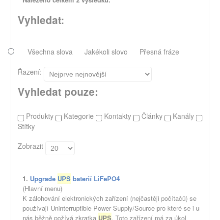
Vyhledat:
Všechna slova
Jakékoli slovo
Přesná fráze
Řazení:
Vyhledat pouze:
Produkty
Kategorie
Kontakty
Články
Kanály
Štítky
Zobrazit
1.
Upgrade
UPS
baterií LiFePO4
(Hlavní menu)
K zálohování elektronických zařízení (nejčastěji počítačů) se
používají Uninterruptible Power Supply/Source pro které se i u
nás běžně požívá zkratka
UPS
. Toto zařízení má za úkol