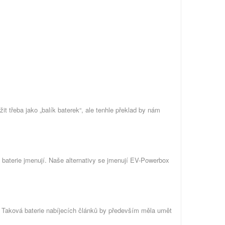
 třeba jako „balík baterek“, ale tenhle překlad by nám
 baterie jmenují. Naše alternativy se jmenují EV-Powerbox
e. Taková baterie nabíjecích článků by především měla umět