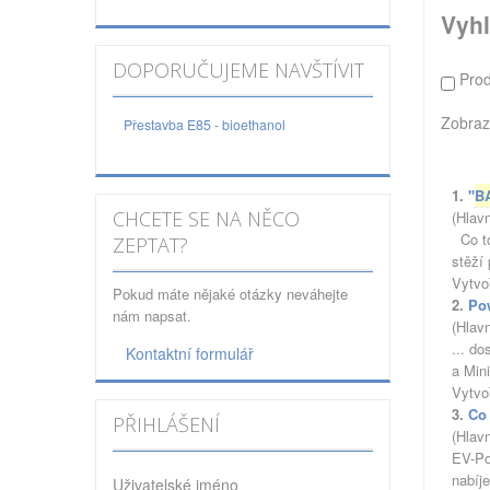
Vyhl
DOPORUČUJEME NAVŠTÍVIT
Pro
Zobraz
Přestavba E85 - bioethanol
1.
"
B
CHCETE SE NA NĚCO
(Hlav
Co to
ZEPTAT?
stěží 
Vytvo
Pokud máte nějaké otázky neváhejte
2.
Pow
nám napsat.
(Hlav
... d
Kontaktní formulář
a Min
Vytvo
3.
Co
PŘIHLÁŠENÍ
(Hlav
EV-Po
nabíje
Uživatelské jméno