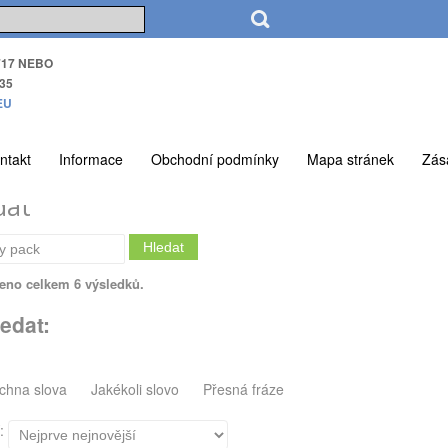
717 NEBO
35
EU
ntakt
Informace
Obchodní podmínky
Mapa stránek
Zás
dat
Hledat
eno celkem 6 výsledků.
edat:
chna slova
Jakékoli slovo
Přesná fráze
í: