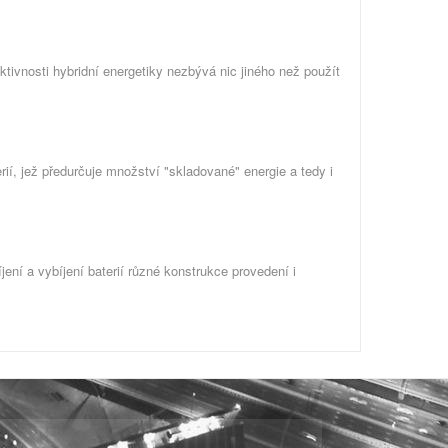
ektivnosti hybridní energetiky nezbývá nic jiného než použít
ií, jež předurčuje množství "skladované" energie a tedy i
 a vybíjení baterií různé konstrukce provedení i