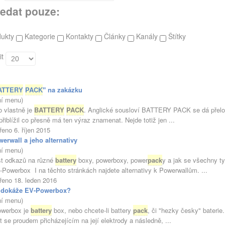
edat pouze:
dukty
Kategorie
Kontakty
Články
Kanály
Štítky
it
ATTERY
PACK
" na zakázku
ní menu)
 vlastně je
BATTERY
PACK
. Anglické sousloví BATTERY PACK se dá přeložit
přiblížil co přesně má ten výraz znamenat. Nejde totiž jen ...
řeno 6. říjen 2015
erwall a jeho alternativy
ní menu)
ost odkazů na různé
battery
boxy, powerboxy, power
pack
y a jak se všechny ty
i-Powerbox I na těchto stránkách najdete alternativy k Powerwallům. ...
řeno 18. leden 2016
 dokáže EV-Powerbox?
ní menu)
werbox je
battery
box, nebo chcete-li battery
pack
, či "hezky česky" bateri
t se proudem přicházejícím na její elektrody a následně, ...