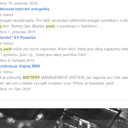
řeno 16. prosinec 2015
ktivnost hybridní energetiky
ní menu)
 koupeli nevyfénujete. Pro další akumulaci elektrické energie rozhodující o ef
ry
box. Battery box (Battery
pack
) v kombinaci s hybridním ...
řeno 1. prosinec 2015
ybridní" EV-Powerbo
ní menu)
ry
pack
může mít různé vlastnosti. Krom těch, které jsou dány kapacitou bater
" systému, jsou i ty , které jsou dány použitou řídící ...
řeno 9. listopad 2015
 zobrazuje displej BMS
ní menu)
 je pokročilý
BATTERY
MANAGEMENT SYSTEM, jež nejenže umí řídit nabíjení
sti, ale umí o baterii vyzradit mnohem více. Přitom je lhostejné, jestli ...
řeno 14. říjen 2015