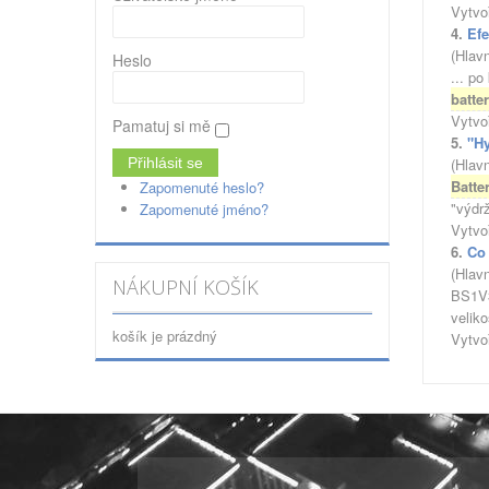
Vytvo
4.
Efe
(Hlav
Heslo
... po
batte
Vytvo
Pamatuj si mě
5.
"H
(Hlav
Batte
Zapomenuté heslo?
"výdrž
Zapomenuté jméno?
Vytvo
6.
Co
(Hlav
NÁKUPNÍ KOŠÍK
BS1V3
veliko
košík je prázdný
Vytvo