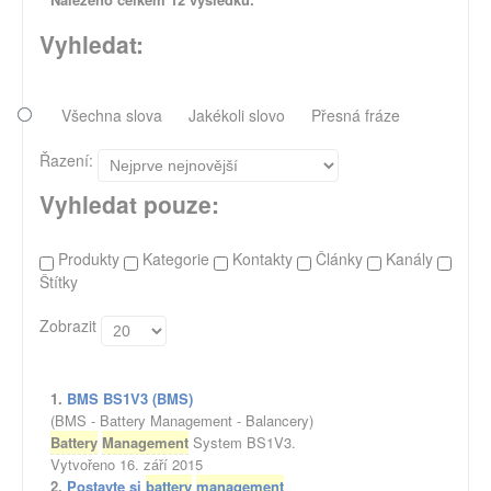
Vyhledat:
Všechna slova
Jakékoli slovo
Přesná fráze
Řazení:
Vyhledat pouze:
Produkty
Kategorie
Kontakty
Články
Kanály
Štítky
Zobrazit
1.
BMS BS1V3 (BMS)
(BMS - Battery Management - Balancery)
Battery
Management
System BS1V3.
Vytvořeno 16. září 2015
2.
Postavte si
battery
management