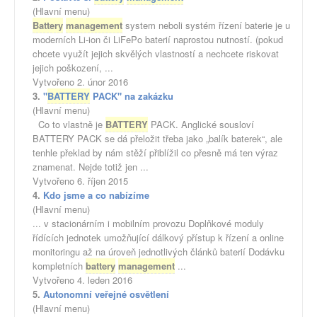
(Hlavní menu)
Battery
management
system neboli systém řízení baterie je u
moderních Li-ion či LiFePo baterií naprostou nutností. (pokud
chcete využít jejich skvělých vlastností a nechcete riskovat
jejich poškození, ...
Vytvořeno 2. únor 2016
3.
"
BATTERY
PACK" na zakázku
(Hlavní menu)
Co to vlastně je
BATTERY
PACK. Anglické sousloví
BATTERY PACK se dá přeložit třeba jako „balík baterek“, ale
tenhle překlad by nám stěží přiblížil co přesně má ten výraz
znamenat. Nejde totiž jen ...
Vytvořeno 6. říjen 2015
4.
Kdo jsme a co nabízíme
(Hlavní menu)
... v stacionárním i mobilním provozu Doplňkové moduly
řídících jednotek umožňující dálkový přístup k řízení a online
monitoringu až na úroveň jednotlivých článků baterií Dodávku
kompletních
battery
management
...
Vytvořeno 4. leden 2016
5.
Autonomní veřejné osvětlení
(Hlavní menu)