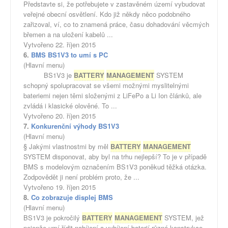
Představte si, že potřebujete v zastavěném území vybudovat
veřejné obecní osvětlení. Kdo již někdy něco podobného
zařizoval, ví, co to znamená práce, času dohadování věcmých
břemen a na uložení kabelů ...
Vytvořeno 22. říjen 2015
6.
BMS BS1V3 to umí s PC
(Hlavní menu)
BS1V3 je
BATTERY
MANAGEMENT
SYSTEM
schopný spolupracovat se všemi možnými myslitelnými
bateriemi nejen těmi složenými z LiFePo a Li Ion článků, ale
zvládá i klasické olověné. To ...
Vytvořeno 20. říjen 2015
7.
Konkurenční výhody BS1V3
(Hlavní menu)
§ Jakými vlastnostmi by měl
BATTERY
MANAGEMENT
SYSTEM disponovat, aby byl na trhu nejlepší? To je v případě
BMS s modelovým označením BS1V3 poněkud těžká otázka.
Zodpovědět ji není problém proto, že ...
Vytvořeno 19. říjen 2015
8.
Co zobrazuje displej BMS
(Hlavní menu)
BS1V3 je pokročilý
BATTERY
MANAGEMENT
SYSTEM, jež
nejenže umí řídit nabíjení a vybíjení baterií různé konstrukce