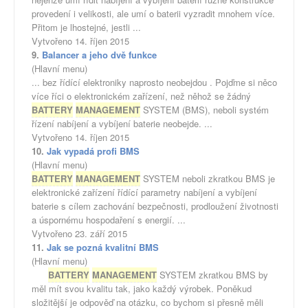
provedení i velikosti, ale umí o baterii vyzradit mnohem více.
Přitom je lhostejné, jestli ...
Vytvořeno 14. říjen 2015
9.
Balancer a jeho dvě funkce
(Hlavní menu)
... bez řídící elektroniky naprosto neobejdou . Pojďme si něco
více říci o elektronickém zařízení, než něhož se žádný
BATTERY
MANAGEMENT
SYSTEM (BMS), neboli systém
řízení nabíjení a vybíjení baterie neobejde. ...
Vytvořeno 14. říjen 2015
10.
Jak vypadá profi BMS
(Hlavní menu)
BATTERY
MANAGEMENT
SYSTEM neboli zkratkou BMS je
elektronické zařízení řídící parametry nabíjení a vybíjení
baterie s cílem zachování bezpečnosti, prodloužení životnosti
a úspornému hospodaření s energií. ...
Vytvořeno 23. září 2015
11.
Jak se pozná kvalitní BMS
(Hlavní menu)
BATTERY
MANAGEMENT
SYSTEM zkratkou BMS by
měl mít svou kvalitu tak, jako každý výrobek. Poněkud
složitější je odpověď na otázku, co bychom si přesně měli